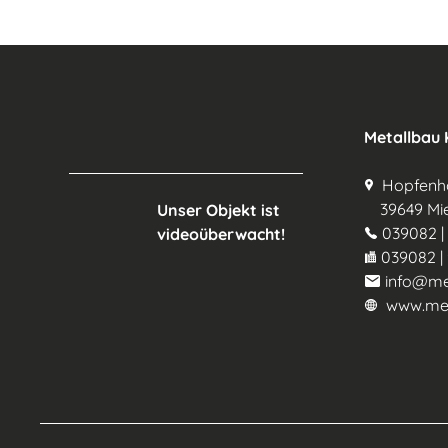
Metallbau
Hopfenho
39649 Mie
Unser Objekt ist
039082 | 
videoüberwacht!
039082 | 
info@me
www.meta