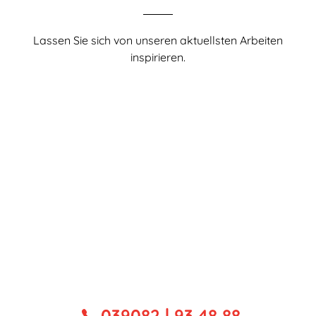
WARTUNG UND REPARATUR
Lassen Sie sich von unseren aktuellsten Arbeiten
REFERENZEN
inspirieren.
Über uns
TEAM
STELLEN
Kontakt
039082 | 93 48 88