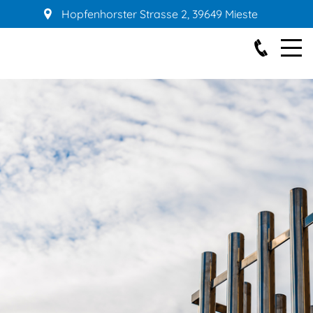
Hopfenhorster Strasse 2
,
39649
Mieste